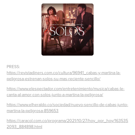
PRESS:
https://revistadiners.com.co/cultura/96941_cabas-y-martina-la-
peligrosa-estrenan-solos-su-mas-reciente-sencillo/
https://www.elespectador.com/entretenimiento/musica/cabas-le-
canta-al-amor-con-solos-junto-a-martina-la-peligrosa/
https://www.elheraldo.co/sociedad/nuevo-sencillo-de-cabas-junto-
martina-la-peligrosa-859653
https://caracol.com.co/programa/2021/10/27/hoy_por_hoy/163535
2093_884898.html