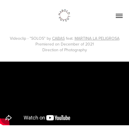
Videoclip - "SOLOS" by
CABAS
feat.
MARTINA LA PELIGROSA
Premiered on December of 2021
Direction of Photography