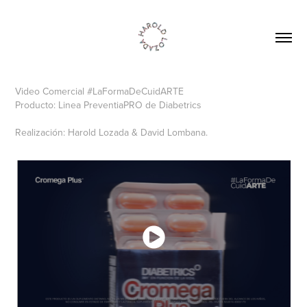
Video Comercial #LaFormaDeCuidARTE
Producto: Linea PreventiaPRO de Diabetrics
Realización: Harold Lozada & David Lombana.